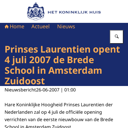
Naar de homepage van Het Koninklijk Huis
Home
Actueel
Nieuws
Vu
Prinses Laurentien opent
4 juli 2007 de Brede
School in Amsterdam
Zuidoost
Nieuwsbericht
26-06-2007 | 01:00
Hare Koninklijke Hoogheid Prinses Laurentien der
Nederlanden zal op 4 juli de officiële opening
verrichten van de eerste nieuwbouw van de Brede
School in Amsterdam Zuidoost.