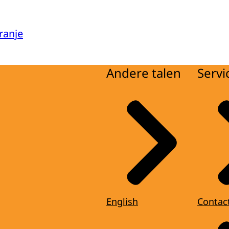
ranje
Andere talen
Servi
English
Contac