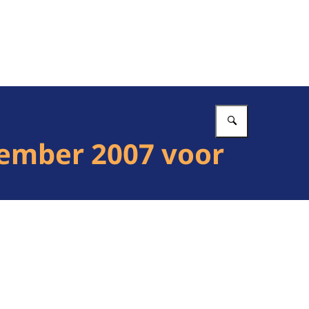
Vul in wat 
cember 2007 voor