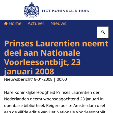
Naar de homepage van Het Koninklijk Huis
Home
Actueel
Nieuws
Vu
Prinses Laurentien neemt
deel aan Nationale
Voorleesontbijt, 23
januari 2008
Nieuwsbericht
18-01-2008 | 00:00
Hare Koninklijke Hoogheid Prinses Laurentien der
Nederlanden neemt woensdagochtend 23 januari in
openbare bibliotheek Reigersbos te Amsterdam deel
aan de vijfde editie van Het Nationale Voorleesontbijt.