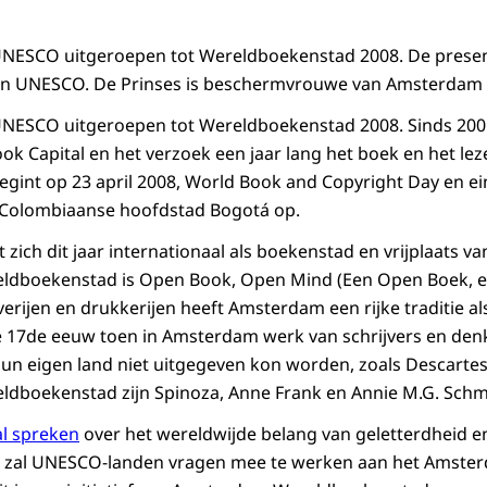
NESCO uitgeroepen tot Wereldboekenstad 2008. De presenta
an UNESCO. De Prinses is beschermvrouwe van Amsterdam
ESCO uitgeroepen tot Wereldboekenstad 2008. Sinds 2001 k
ook Capital en het verzoek een jaar lang het boek en het lez
egint op 23 april 2008, World Book and Copyright Day en ein
Colombiaanse hoofdstad Bogotá op.
 zich dit jaar internationaal als boekenstad en vrijplaats 
dboekenstad is Open Book, Open Mind (Een Open Boek, ee
verijen en drukkerijen heeft Amsterdam een rijke traditie a
de 17de eeuw toen in Amsterdam werk van schrijvers en de
hun eigen land niet uitgegeven kon worden, zoals Descartes
dboekenstad zijn Spinoza, Anne Frank en Annie M.G. Schm
al spreken
over het wereldwijde belang van geletterdheid en
ij zal UNESCO-landen vragen mee te werken aan het Amsterd