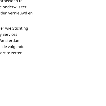
oorbeelden te
e onderwijs ter
orden vernieuwd en
er wie Stichting
y Services
an Amsterdam
l de volgende
rt te zetten.