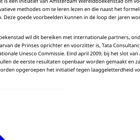
it is een initiatief van Amsterdam Wereldboekenstad om v
atieve methodes om te leren lezen en die naast het formel
en. Deze goede voorbeelden kunnen in de loop der jaren w
enstad wil dit bereiken met internationale partners, ond
rvan de Prinses oprichter en voorzitter is, Tata Consultanc
tionale Unesco Commissie. Eind april 2009, bij het slot v
ullen de eerste resultaten openbaar worden gemaakt en za
den opgeroepen het initiatief tegen laaggeletterdheid voo