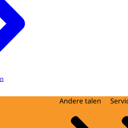
en
Andere talen
Servi