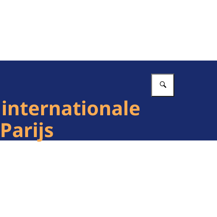
Vul in wat 
 internationale
Parijs