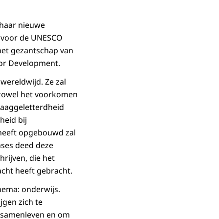
 haar nieuwe
r voor de UNESCO
 het gezantschap van
 for Development.
wereldwijd. Ze zal
 zowel het voorkomen
 laaggeletterdheid
eid bij
k heeft opgebouwd zal
nses deed deze
rijven, die het
cht heeft gebracht.
hema: onderwijs.
gen zich te
n samenleven en om