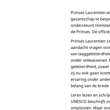
Prinses Laurentien 
gezantschap te besp
ondersteunt minister
de Prinses. De offici
Prinses Laurentien za
aandacht vragen voo
van laaggeletterdhei
onder volwassenen. D
geletterdheid, zowel 
zij nu ook gaan inze
ervaring onder andere
belang van de brede 
Leren lezen en schri
UNESCO beschrijft o
ontplooien. Maar ond