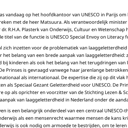
was vandaag op het hoofdkantoor van UNESCO in Parijs om
reken met de heer Matsuura. Als verantwoordelijk ministe
 dr. R.H.A. Plasterk van Onderwijs, Cultuur en Wetenschap
ële titel van de functie is UNESCO Special Envoy on Literacy
l zich inzetten voor de problematiek van laaggeletterdheid 
r het belang van een brede aanpak van laaggeletterdheid:
d bij kinderen als ook het belang van het terugdringen van
e Prinses is gevraagd vanwege haar jarenlange betrokkenh
nationaal als internationaal. De expertise die zij op dit vla
tten als Speciaal Gezant Geletterdheid voor UNESCO. De Pri
 op als oprichter en voorzitter van de Stichting Lezen & Sch
aanpak van laaggeletterdheid in Nederland onder de aanda
jven is een belangrijk onderdeel van een centraal UNESCO-t
nderwijs als een mensenrecht waarmee mensen de kans krij
erwijs is ook nodig om armoede te bestrijden, om te lere