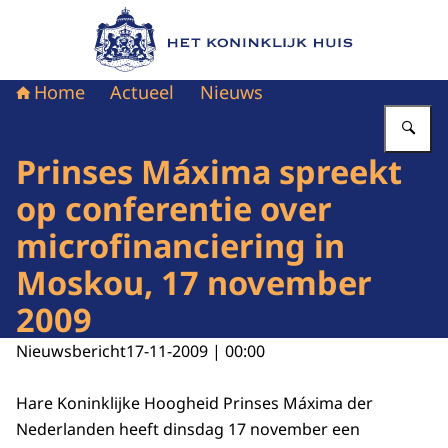
Naar de homepage van Het Koninklijk Huis
Home
Actueel
Nieuws
Vu
Prinses Máxima spreekt
op conferentie over
microfinanciering in
Moskou, 17 november
2009
Nieuwsbericht
17-11-2009 | 00:00
Hare Koninklijke Hoogheid Prinses Máxima der
Nederlanden heeft dinsdag 17 november een