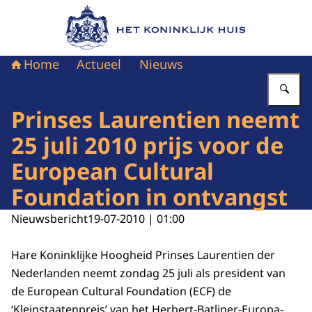
Naar de homepage van Het Koninklijk Huis
Home
Actueel
Nieuws
Vu
Prinses Laurentien neemt
25 juli 2010 prijs voor de
European Cultural
Foundation in ontvangst
Nieuwsbericht
19-07-2010 | 01:00
Hare Koninklijke Hoogheid Prinses Laurentien der
Nederlanden neemt zondag 25 juli als president van
de European Cultural Foundation (ECF) de
‘Kleinstaatenpreis’ van het Herbert-Batliner-Europa-