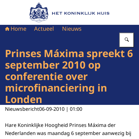
Naar de homepage van Het Koninklijk Huis
Home
Actueel
Nieuws
Vu
Prinses Máxima spreekt 6
september 2010 op
conferentie over
microfinanciering in
Londen
Nieuwsbericht
06-09-2010 | 01:00
Hare Koninklijke Hoogheid Prinses Máxima der
Nederlanden was maandag 6 september aanwezig bij