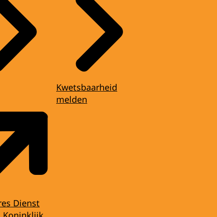
Kwetsbaarheid
melden
res Dienst
 Koninklijk