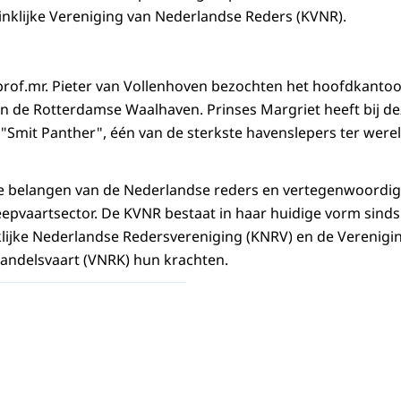
nklijke Vereniging van Nederlandse Reders (KVNR).
prof.mr. Pieter van Vollenhoven bezochten het hoofdkanto
in de Rotterdamse Waalhaven. Prinses Margriet heeft bij d
 "Smit Panther", één van de sterkste havenslepers ter were
e belangen van de Nederlandse reders en vertegenwoordigt
pvaartsector. De KVNR bestaat in haar huidige vorm sinds 1
lijke Nederlandse Redersvereniging (KNRV) en de Verenigi
Handelsvaart (VNRK) hun krachten.