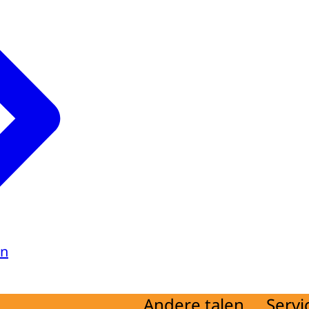
en
Andere talen
Servi