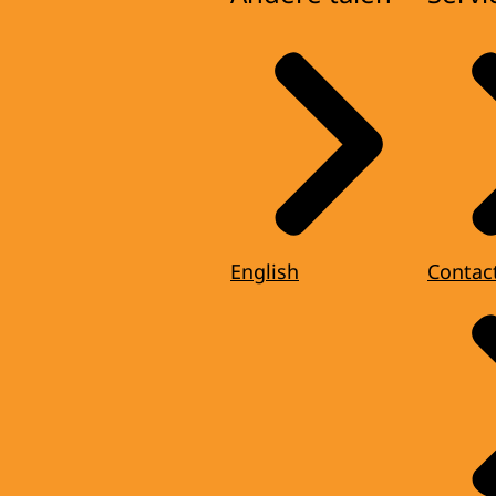
English
Contac