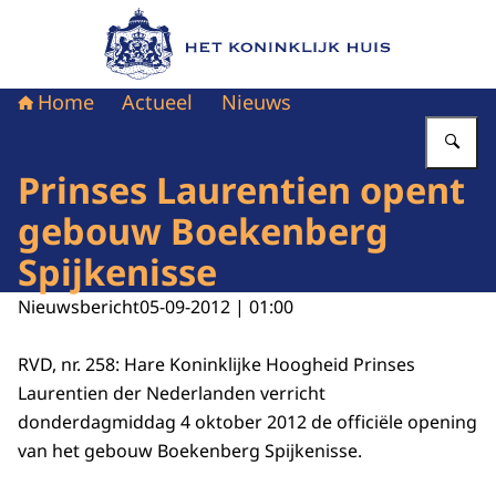
Naar de homepage van Het Koninklijk Huis
Home
Actueel
Nieuws
Vu
Prinses Laurentien opent
gebouw Boekenberg
Spijkenisse
Nieuwsbericht
05-09-2012 | 01:00
RVD, nr. 258: Hare Koninklijke Hoogheid Prinses
Laurentien der Nederlanden verricht
donderdagmiddag 4 oktober 2012 de officiële opening
van het gebouw Boekenberg Spijkenisse.