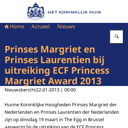
Naar de homepage van Het Koninklijk Huis
Home
Actueel
Nieuws
Vu
Prinses Margriet en
Prinses Laurentien bij
uitreiking ECF Princess
Margriet Award 2013
Nieuwsbericht
22-01-2013 | 00:00
Hunne Koninklijke Hoogheden Prinses Margriet der
Nederlanden en Prinses Laurentien der Nederlanden
zijn op dinsdag 19 maart in The Egg in Brussel
aanwezig bij de uitreiking van de ECF Princess