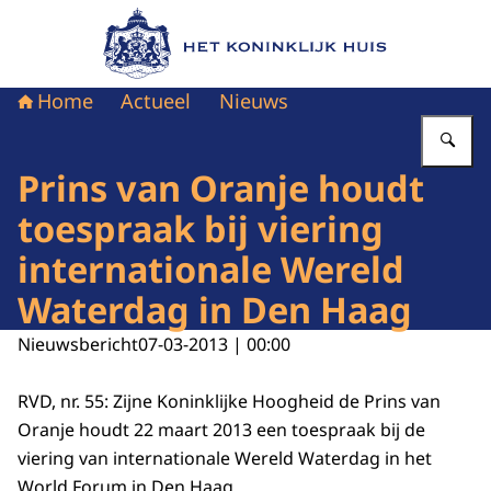
Naar de homepage van Het Koninklijk Huis
Home
Actueel
Nieuws
Vu
Prins van Oranje houdt
toespraak bij viering
internationale Wereld
Waterdag in Den Haag
Nieuwsbericht
07-03-2013 | 00:00
RVD, nr. 55: Zijne Koninklijke Hoogheid de Prins van
Oranje houdt 22 maart 2013 een toespraak bij de
viering van internationale Wereld Waterdag in het
World Forum in Den Haag.