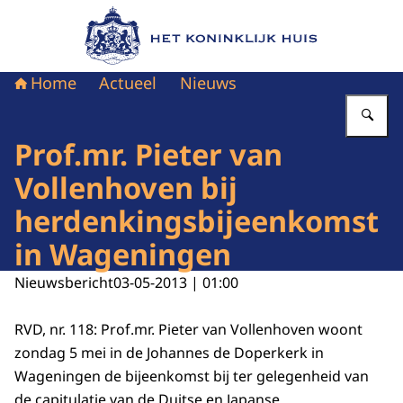
Naar de homepage van Het Koninklijk Huis
Home
Actueel
Nieuws
Vu
Prof.mr. Pieter van
Vollenhoven bij
herdenkingsbijeenkomst
in Wageningen
Nieuwsbericht
03-05-2013 | 01:00
RVD, nr. 118: Prof.mr. Pieter van Vollenhoven woont
zondag 5 mei in de Johannes de Doperkerk in
Wageningen de bijeenkomst bij ter gelegenheid van
de capitulatie van de Duitse en Japanse