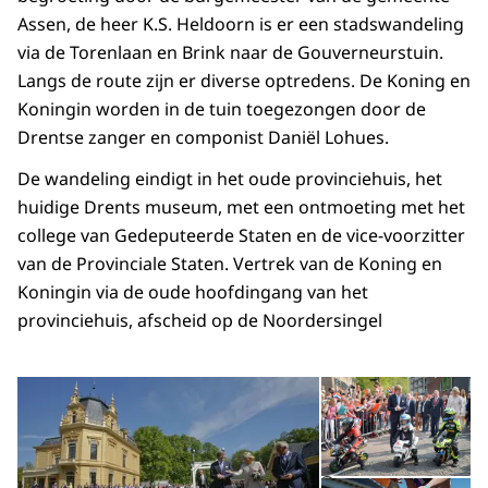
Assen, de heer K.S. Heldoorn is er een stadswandeling
via de Torenlaan en Brink naar de Gouverneurstuin.
Langs de route zijn er diverse optredens. De Koning en
Koningin worden in de tuin toegezongen door de
Drentse zanger en componist Daniël Lohues.
De wandeling eindigt in het oude provinciehuis, het
huidige Drents museum, met een ontmoeting met het
college van Gedeputeerde Staten en de vice-voorzitter
van de Provinciale Staten. Vertrek van de Koning en
Koningin via de oude hoofdingang van het
provinciehuis, afscheid op de Noordersingel
Open de galerij in vergrot
Op
Op
©