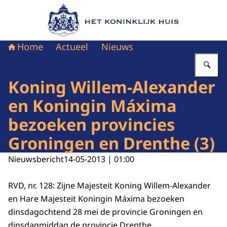
Naar de homepage van Het Koninklijk Huis
Home
Actueel
Nieuws
Vu
Koning Willem-Alexander
en Koningin Máxima
bezoeken provincies
Groningen en Drenthe (3)
Nieuwsbericht
14-05-2013 | 01:00
RVD, nr. 128: Zijne Majesteit Koning Willem-Alexander
en Hare Majesteit Koningin Máxima bezoeken
dinsdagochtend 28 mei de provincie Groningen en
dinsdagmiddag de provincie Drenthe.