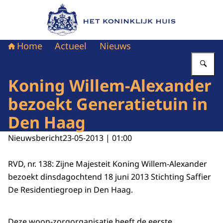
Naar de homepage van Het Koninklijk Huis
Home
Actueel
Nieuws
Vu
Koning Willem-Alexander
bezoekt Generatietuin in
Den Haag
Nieuwsbericht
23-05-2013 | 01:00
RVD, nr. 138: Zijne Majesteit Koning Willem-Alexander
bezoekt dinsdagochtend 18 juni 2013 Stichting Saffier
De Residentiegroep in Den Haag.
Deze woon-zorgorganisatie heeft de eerste