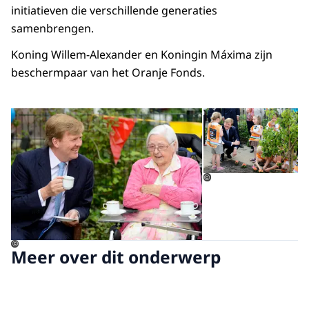
initiatieven die verschillende generaties
samenbrengen.
Koning Willem-Alexander en Koningin Máxima zijn
beschermpaar van het Oranje Fonds.
Open de galerij in vergrot
Op
©
©
Meer over dit onderwerp