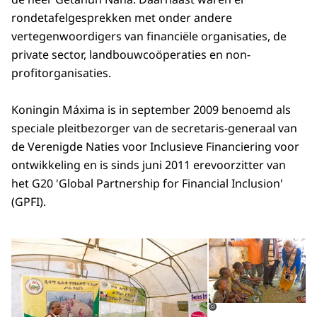
rondetafelgesprekken met onder andere
vertegenwoordigers van financiële organisaties, de
private sector, landbouwcoöperaties en non-
profitorganisaties.
Koningin Máxima is in september 2009 benoemd als
speciale pleitbezorger van de secretaris-generaal van
de Verenigde Naties voor Inclusieve Financiering voor
ontwikkeling en is sinds juni 2011 erevoorzitter van
het G20 'Global Partnership for Financial Inclusion'
(GPFI).
Open de galerij in vergrot
Op
©