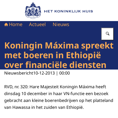
Naar de homepage van Het Koninklijk Huis
Home
Actueel
Nieuws
Vu
Koningin Máxima spreekt
met boeren in Ethiopië
over financiële diensten
Nieuwsbericht
10-12-2013 | 00:00
RVD, nr. 320: Hare Majesteit Koningin Máxima heeft
dinsdag 10 december in haar VN-functie een bezoek
gebracht aan kleine boerenbedrijven op het platteland
van Hawassa in het zuiden van Ethiopië.