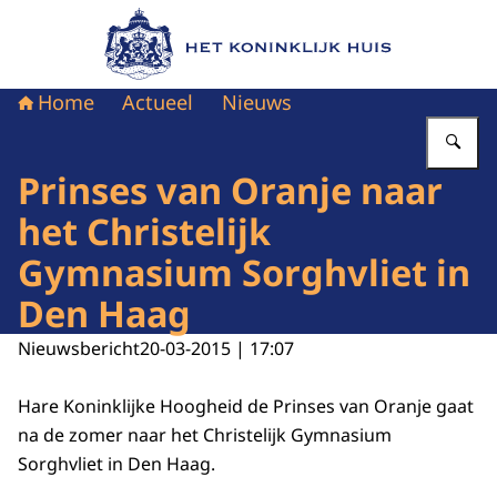
Naar de homepage van Het Koninklijk Huis
Home
Actueel
Nieuws
Vu
Prinses van Oranje naar
het Christelijk
Gymnasium Sorghvliet in
Den Haag
Nieuwsbericht
20-03-2015 | 17:07
Hare Koninklijke Hoogheid de Prinses van Oranje gaat
na de zomer naar het Christelijk Gymnasium
Sorghvliet in Den Haag.