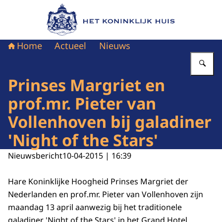
Naar de homepage van Het Koninklijk Huis
Home
Actueel
Nieuws
Vu
Prinses Margriet en
prof.mr. Pieter van
Vollenhoven bij galadiner
'Night of the Stars'
Nieuwsbericht
10-04-2015 | 16:39
Hare Koninklijke Hoogheid Prinses Margriet der
Nederlanden en prof.mr. Pieter van Vollenhoven zijn
maandag 13 april aanwezig bij het traditionele
galadiner 'Night of the Stars' in het Grand Hotel