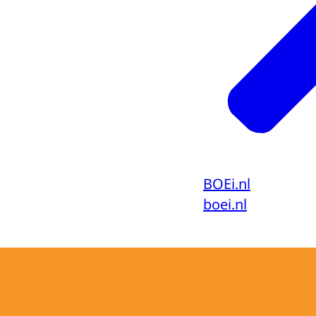
BOEi.nl
boei.nl