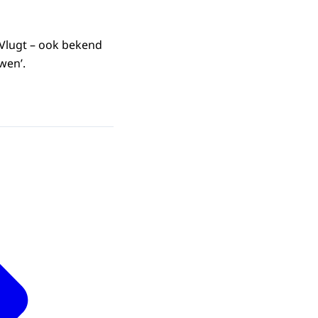
Vlugt – ook bekend
wen’.