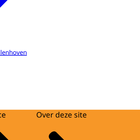
ollenhoven
ce
Over deze site