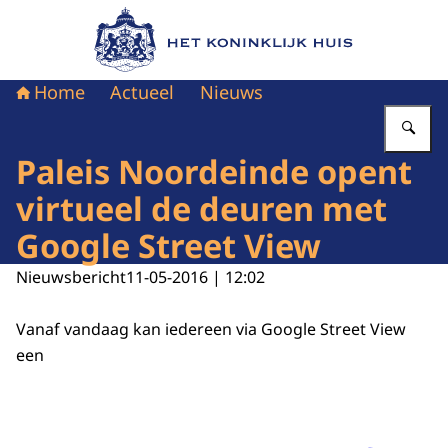
Naar de homepage van Het Koninklijk Huis
Home
Actueel
Nieuws
Vu
Paleis Noordeinde opent
virtueel de deuren met
Google Street View
Nieuwsbericht
11-05-2016 | 12:02
Vanaf vandaag kan iedereen via Google Street View
een