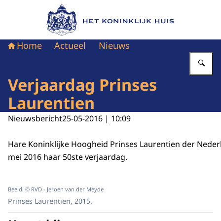
Naar de homepage van Het Koninklijk Huis
Home
Actueel
Nieuws
Vu
Verjaardag Prinses
Laurentien
Nieuwsbericht
25-05-2016 | 10:09
Hare Koninklijke Hoogheid Prinses Laurentien der Neder
mei 2016 haar 50ste verjaardag.
Beeld: © RVD - Jeroen van der Meyde
Prinses Laurentien, 2015.