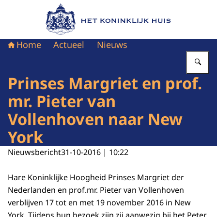
Naar de homepage van Het Koninklijk Huis
Home
Actueel
Nieuws
Vu
Prinses Margriet en prof.
mr. Pieter van
Vollenhoven naar New
York
Nieuwsbericht
31-10-2016 | 10:22
Hare Koninklijke Hoogheid Prinses Margriet der
Nederlanden en prof.mr. Pieter van Vollenhoven
verblijven 17 tot en met 19 november 2016 in New
York. Tijdens hun bezoek zijn zij aanwezig bij het Peter