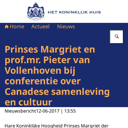
Naar de homepage van Het Koninklijk Huis
Home
Actueel
Nieuws
Vu
Prinses Margriet en
prof.mr. Pieter van
Vollenhoven bij
conferentie over
Canadese samenleving
en cultuur
Nieuwsbericht
12-06-2017 | 13:55
Hare Koninklijke Hoogheid Prinses Margriet der