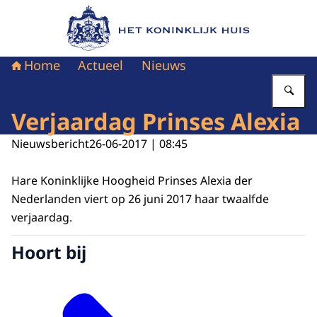
Naar de homepage van Het Koninklijk Huis
Home
Actueel
Nieuws
Vu
Verjaardag Prinses Alexia
Nieuwsbericht
26-06-2017 | 08:45
Hare Koninklijke Hoogheid Prinses Alexia der
Nederlanden viert op 26 juni 2017 haar twaalfde
verjaardag.
Hoort bij