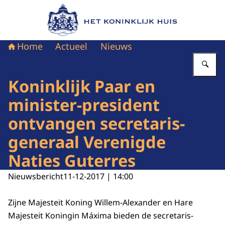
Naar de homepage van Het Koninklijk Huis
Home
Actueel
Nieuws
Vu
Koninklijk Paar en
minister-president
ontvangen secretaris-
generaal Verenigde
Naties Guterres
Nieuwsbericht
11-12-2017 | 14:00
Zijne Majesteit Koning Willem-Alexander en Hare
Majesteit Koningin Máxima bieden de secretaris-