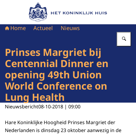
Naar de homepage van Het Koninklijk Huis
Home
Actueel
Nieuws
Vu
Prinses Margriet bij
Centennial Dinner en
opening 49th Union
World Conference on
Lung Health
Nieuwsbericht
08-10-2018 | 09:00
Hare Koninklijke Hoogheid Prinses Margriet der
Nederlanden is dinsdag 23 oktober aanwezig in de