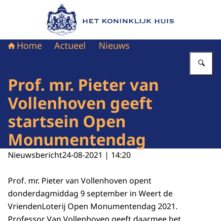
Naar de homepage van Het Koninklijk Huis
Home
Actueel
Nieuws
Vu
Prof. mr. Pieter van
Vollenhoven geeft
startsein Open
Monumentendag
Nieuwsbericht
24-08-2021 | 14:20
Prof. mr. Pieter van Vollenhoven opent
donderdagmiddag 9 september in Weert de
VriendenLoterij Open Monumentendag 2021.
Professor Van Vollenhoven geeft daarmee het