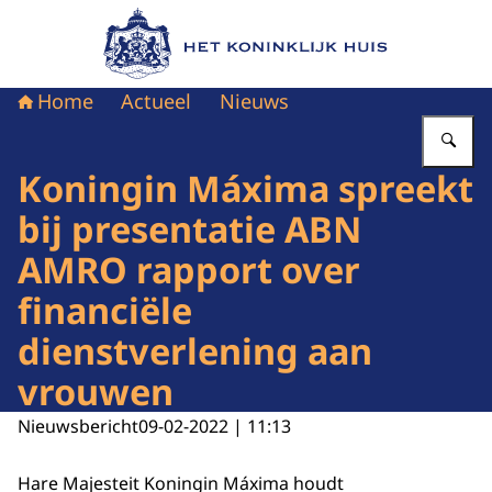
Naar de homepage van Het Koninklijk Huis
Home
Actueel
Nieuws
Vu
Koningin Máxima spreekt
bij presentatie ABN
AMRO rapport over
financiële
dienstverlening aan
vrouwen
Nieuwsbericht
09-02-2022 | 11:13
Hare Majesteit Koningin Máxima houdt