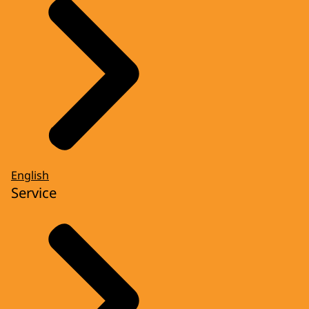
English
Service