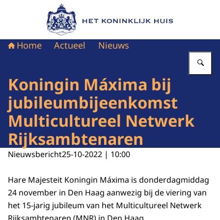
Naar de homepage van Het Koninklijk Huis
Home
Actueel
Nieuws
Vu
Koningin Máxima bij
jubileumbijeenkomst
Multicultureel Netwerk
Rijksambtenaren
Nieuwsbericht
25-10-2022 | 10:00
Hare Majesteit Koningin Máxima is donderdagmiddag
24 november in Den Haag aanwezig bij de viering van
het 15-jarig jubileum van het Multicultureel Netwerk
Rijksambtenaren (MNR) in Den Haag.