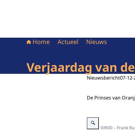
Home
Actueel
Nieuws
Verjaardag van de
Nieuwsbericht
07-12-
De Prinses van Oranj
Vergroot afbeelding De Pri
Beeld: ©RVD – Frank Ru