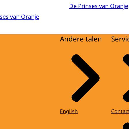
De Prinses van Oranje
nses van Oranje
Andere talen
Servi
English
Contac