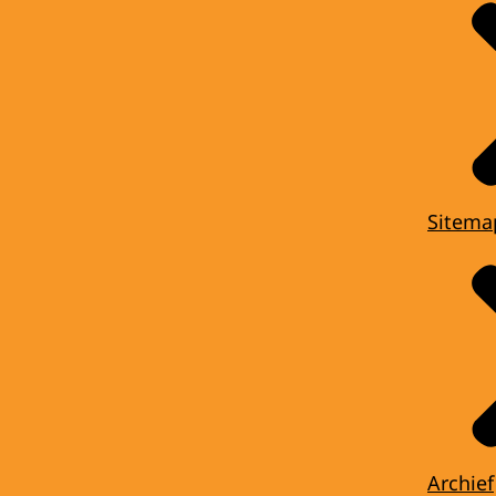
Sitema
Archief