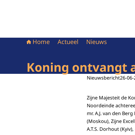
Home
Actueel
Nieuws
Koning ontvangt 
Nieuwsbericht
26-06-
Zijne Majesteit de K
Noordeinde achteree
mr. A.J. van den Berg 
(Moskou), Zijne Excell
A.T.S. Dorhout (Kyiv),