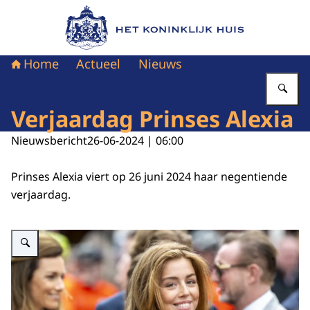
Naar de homepage van Het Koninklijk Huis
Home
Actueel
Nieuws
Vu
Verjaardag Prinses Alexia
Nieuwsbericht
26-06-2024 | 06:00
Prinses Alexia viert op 26 juni 2024 haar negentiende
verjaardag.
Vergroot afbeelding Prinses Alexia 2024