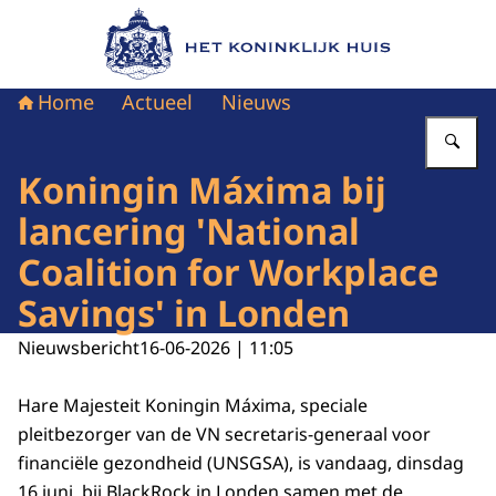
Naar de homepage van Het Koninklijk Huis
Home
Actueel
Nieuws
Vu
Koningin Máxima bij
lancering 'National
Coalition for Workplace
Savings' in Londen
Nieuwsbericht
16-06-2026 | 11:05
Hare Majesteit Koningin Máxima, speciale
pleitbezorger van de VN secretaris-generaal voor
financiële gezondheid (UNSGSA), is vandaag, dinsdag
16 juni, bij BlackRock in Londen samen met de