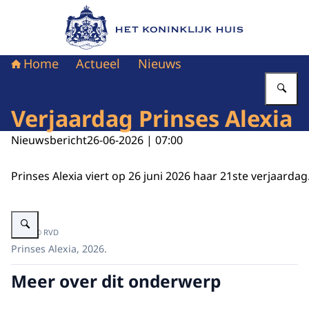
Naar de homepage van Het Koninklijk Huis
Home
Actueel
Nieuws
Vu
Verjaardag Prinses Alexia
Nieuwsbericht
26-06-2026 | 07:00
Prinses Alexia viert op 26 juni 2026 haar 21ste verjaardag
Vergroot afbeelding Prinses Alexia
Beeld: © RVD
Prinses Alexia, 2026.
Meer over dit onderwerp