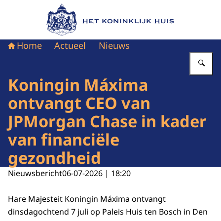
Naar de homepage van Het Koninklijk Huis
Home
Actueel
Nieuws
Vu
Koningin Máxima
ontvangt CEO van
JPMorgan Chase in kader
van financiële
gezondheid
Nieuwsbericht
06-07-2026 | 18:20
Hare Majesteit Koningin Máxima ontvangt
dinsdagochtend 7 juli op Paleis Huis ten Bosch in Den