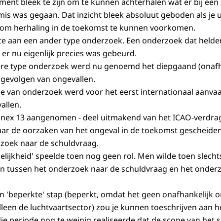
ment bleek te zijn om te kunnen achterhalen wat er bij een
is was gegaan. Dat inzicht bleek absoluut geboden als je u
n om herhaling in de toekomst te kunnen voorkomen.
e aan een ander type onderzoek. Een onderzoek dat helde
 er nu eigenlijk precies was gebeurd.
ere type onderzoek werd nu genoemd het diepgaand (onafh
 gevolgen van ongevallen.
 van onderzoek werd voor het eerst internationaal aanvaa
allen.
nex 13 aangenomen - deel uitmakend van het ICAO-verdrag 
ar de oorzaken van het ongeval in de toekomst gescheiden
zoek naar de schuldvraag.
lijkheid' speelde toen nog geen rol. Men wilde toen slechts
n tussen het onderzoek naar de schuldvraag en het onder
en 'beperkte' stap (beperkt, omdat het geen onafhankelijk 
leen de luchtvaartsector) zou je kunnen toeschrijven aan het
ie periode nog te weinig realiseerde dat de scope van het st