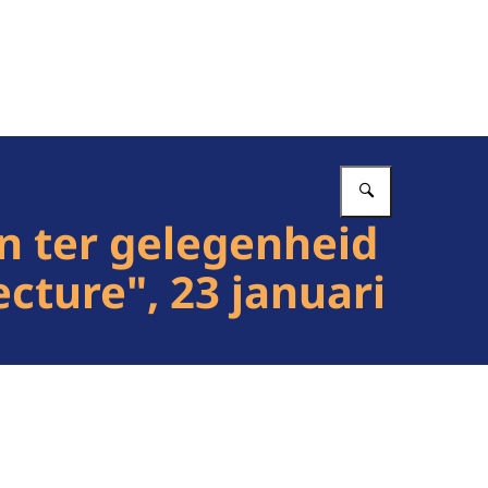
Vul in wat 
n ter gelegenheid
cture", 23 januari