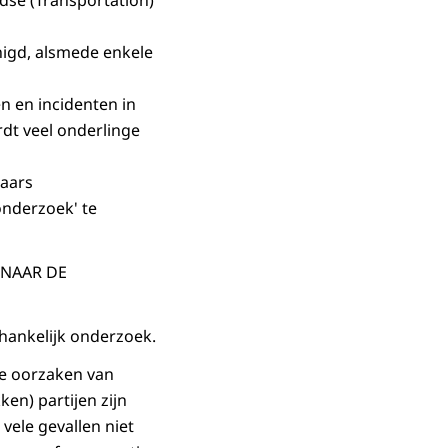
edse (Transportation)
enigd, alsmede enkele
n en incidenten in
rdt veel onderlinge
kaars
onderzoek' te
 NAAR DE
hankelijk onderzoek.
de oorzaken van
en) partijen zijn
 vele gevallen niet