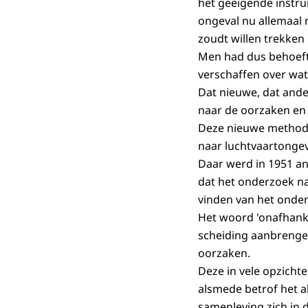
het geëigende instru
ongeval nu allemaal m
zoudt willen trekke
Men had dus behoeft
verschaffen over wat
Dat nieuwe, dat and
naar de oorzaken en
Deze nieuwe methode
naar luchtvaartongev
Daar werd in 1951 an
dat het onderzoek na
vinden van het onder
Het woord 'onafhanke
scheiding aanbrenge
oorzaken.
Deze in vele opzicht
alsmede betrof het al
samenleving zich in d