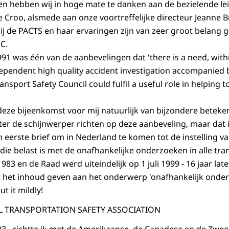
en hebben wij in hoge mate te danken aan de bezielende le
 Croo, alsmede aan onze voortreffelijke directeur Jeanne B
bij de PACTS en haar ervaringen zijn van zeer groot belang 
C.
991 was één van de aanbevelingen dat 'there is a need, wit
dependent high quality accident investigation accompanied 
nsport Safety Council could fulfil a useful role in helping
s deze bijeenkomst voor mij natuurlijk van bijzondere betek
later de schijnwerper richten op deze aanbeveling, maar dat is
n eerste brief om in Nederland te komen tot de instelling v
 die belast is met de onafhankelijke onderzoeken in alle tra
83 en de Raad werd uiteindelijk op 1 juli 1999 - 16 jaar later
at het inhoud geven aan het onderwerp 'onafhankelijk onde
ut it mildly!
AL TRANSPORTATION SAFETY ASSOCIATION