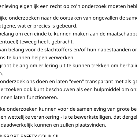
leving eigenlijk een recht op zo'n onderzoek moeten he
jke onderzoeken naar de oorzaken van ongevallen de same
tgene, wat er precies is gebeurd.
n belang om een einde te kunnen maken aan de maatschappe
ventueel) teweeg heeft gebracht.
k van belang voor de slachtoffers en/of hun nabestaanden om
ns te kunnen helpen verwerken.
n groot belang om er lering uit te kunnen trekken om herhal
n.
onderzoek ons doen en laten "even" transparant met als ge
derzoeken ook kunt beschouwen als een hulpmiddel om on
nnen laten functioneren.
ke onderzoeken kunnen voor de samenleving van grote bete
en wettelijke verankering - is te bewerkstelligen, dat derge
daadwerkelijk kunnen en zullen plaatsvinden.
ANSPORT SAFETY COUNCIL