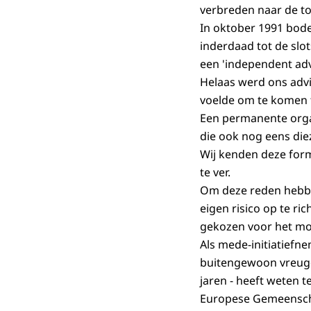
verbreden naar de to
In oktober 1991 bode
inderdaad tot de slo
een 'independent advi
Helaas werd ons adv
voelde om te komen t
Een permanente organ
die ook nog eens die
Wij kenden deze form
te ver.
Om deze reden hebben
eigen risico op te ri
gekozen voor het mod
Als mede-initiatiefn
buitengewoon vreugde
jaren - heeft weten 
Europese Gemeenschap