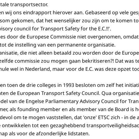
tale transportsector.
n wij ons eindrapport hierover aan. Gebaseerd op vele ge
tsom gekomen, dat het wenselijker zou zijn om te komen tot
sory council for Transport Safety for the E.C.!!'.
ies door de Europese Commissie niet overgenomen, omdat
ot de instelling van een permanente organisatie.
isatie, die niet alleen betaald zou worden door de Europ
zelfde commissie zou mogen gaan bekritiseren?! Dat was te
ule wel in Nederland, maar voor de E.C. was deze opzet to
 toen de drie colleges in 1993 besloten om zelf het initia
chten de European Transport Safety Council. Qua organisatie
el van de Engelse Parliamentary Advisory Council for Tran
emer, als founding member en als member van de Board is h
vol om te mogen vaststellen, dat 'onze' ETSC zich - in de
te ontwikkelen tot een gezaghebbend transportveiligheidsa
 als voor de afzonderlijke lidstaten.