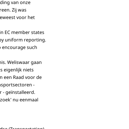
iding van onze
reen. Zij was
geweest voor het
hin EC member states
by uniform reporting.
 to encourage such
enis. Weliswaar gaan
 eigenlijk niets
an een Raad voor de
nsportsectoren -
 - geïnstalleerd.
rzoek' nu eenmaal