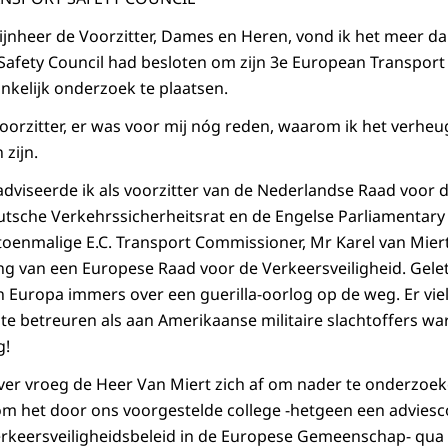
jnheer de Voorzitter, Dames en Heren, vond ik het meer d
afety Council had besloten om zijn 3e European Transport 
nkelijk onderzoek te plaatsen.
Voorzitter, er was voor mij nóg reden, waarom ik het verhe
zijn.
adviseerde ik als voorzitter van de Nederlandse Raad voor d
sche Verkehrssicherheitsrat en de Engelse Parliamentary 
 toenmalige E.C. Transport Commissioner, Mr Karel van Mier
ng van een Europese Raad voor de Verkeersveiligheid. Gelet 
n Europa immers over een guerilla-oorlog op de weg. Er viel
 betreuren als aan Amerikaanse militaire slachtoffers war
g!
ver vroeg de Heer Van Miert zich af om nader te onderzoeke
 om het door ons voorgestelde college -hetgeen een advies
erkeersveiligheidsbeleid in de Europese Gemeenschap- qua t