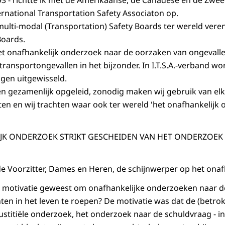
1993 - richtte ik met de Amerikaanse, de Canadese en de Zwe
ernational Transportation Safety Associaton op.
lle multi-modal (Transportation) Safety Boards ter wereld ver
Boards.
 het onafhankelijk onderzoek naar de oorzaken van ongevalle
ransportongevallen in het bijzonder. In I.T.S.A.-verband wo
ngen uitgewisseld.
 gezamenlijk opgeleid, zonodig maken wij gebruik van el
en en wij trachten waar ook ter wereld 'het onafhankelijk 
IJK ONDERZOEK STRIKT GESCHEIDEN VAN HET ONDERZOEK
e Voorzitter, Dames en Heren, de schijnwerper op het onaf
de motivatie geweest om onafhankelijke onderzoeken naar 
ten in het leven te roepen? De motivatie was dat de (betrokk
justitiële onderzoek, het onderzoek naar de schuldvraag - in