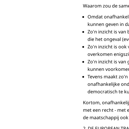
Waarom zou de samen
Omdat onafhankeli
kunnen geven in da
Zo'n inzicht is va
die het ongeval (e
Zo'n inzicht is oo
overkomen enigszi
Zo'n inzicht is va
kunnen voorkome
Tevens maakt zo'n 
onafhankelijke on
democratisch te ku
Kortom, onafhankelij
met een recht - met e
de maatschappij ook 
2. DE EUROPEAN TR