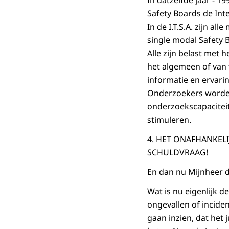
In datzelfde jaar - 
Safety Boards de Int
In de I.T.S.A. zijn a
single modal Safety 
Alle zijn belast met
het algemeen of van t
informatie en ervari
Onderzoekers worden
onderzoekscapaciteit
stimuleren.
4. HET ONAFHANKEL
SCHULDVRAAG!
En dan nu Mijnheer d
Wat is nu eigenlijk 
ongevallen of inciden
gaan inzien, dat het 