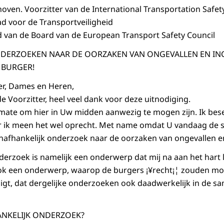
hoven. Voorzitter van de International Transportation Safet
ad voor de Transportveiligheid
d van de Board van de European Transport Safety Council
DERZOEKEN NAAR DE OORZAKEN VAN ONGEVALLEN EN INC
 BURGER!
er, Dames en Heren,
de Voorzitter, heel veel dank voor deze uitnodiging.
mate om hier in Uw midden aanwezig te mogen zijn. Ik besef
aar ik meen het wel oprecht. Met name omdat U vandaag de s
afhankelijk onderzoek naar de oorzaken van ongevallen en
erzoek is namelijk een onderwerp dat mij na aan het hart l
t ook een onderwerp, waarop de burgers ¡¥recht¡¦ zouden m
ligt, dat dergelijke onderzoeken ook daadwerkelijk in de 
ANKELIJK ONDERZOEK?