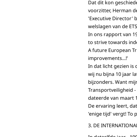
Dat dit kon geschied
voorzitter, Herman de
'Executive Director' 
welslagen van de ETS
In ons rapport van 1
to strive towards in
A future European Tra
improvements...!'
In dat licht gezien i
wij nu bijna 10 jaar 
bijzonders. Want mij
Transportveiligheid -
dateerde van maart 19
De ervaring leert, d
'enige tijd' vergt! To p
3. DE INTERNATION