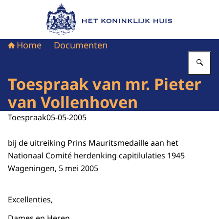
Naar de homepage van Het Koninklijk Huis
Home
Documenten
Vu
Toespraak van mr. Pieter
van Vollenhoven
Toespraak
05-05-2005
bij de uitreiking Prins Mauritsmedaille aan het
Nationaal Comité herdenking capitilulaties 1945
Wageningen, 5 mei 2005
Excellenties,
Dames en Heren,