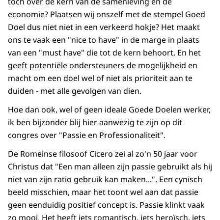
toch over de kern van de samenleving en de
economie? Plaatsen wij onszelf met de stempel Goed
Doel dus niet niet in een verkeerd hokje? Het maakt
ons te vaak een "nice to have" in de marge in plaats
van een "must have" die tot de kern behoort. En het
geeft potentiële ondersteuners de mogelijkheid en
macht om een doel wel of niet als prioriteit aan te
duiden - met alle gevolgen van dien.
Hoe dan ook, wel of geen ideale Goede Doelen werker,
ik ben bijzonder blij hier aanwezig te zijn op dit
congres over "Passie en Professionaliteit".
De Romeinse filosoof Cicero zei al zo'n 50 jaar voor
Christus dat "Een man alleen zijn passie gebruikt als hij
niet van zijn ratio gebruik kan maken...". Een cynisch
beeld misschien, maar het toont wel aan dat passie
geen eenduidig positief concept is. Passie klinkt vaak
zo mooi. Het heeft iets romantisch, iets heroïsch, iets