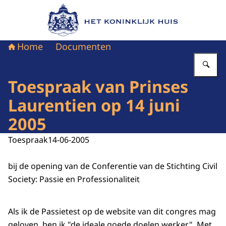
Naar de homepage van Het Koninklijk Huis
Home
Documenten
Vu
Toespraak van Prinses
Laurentien op 14 juni
2005
Toespraak
14-06-2005
bij de opening van de Conferentie van de Stichting Civil
Society: Passie en Professionaliteit
Als ik de Passietest op de website van dit congres mag
geloven, ben ik "de ideale goede doelen werker". Met