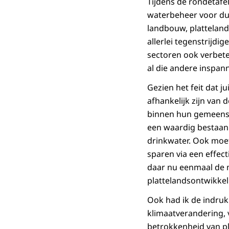
Tijdens de rondetafe
waterbeheer voor duu
landbouw, platteland
allerlei tegenstrijd
sectoren ook verbete
al die andere inspann
Gezien het feit dat 
afhankelijk zijn van
binnen hun gemeensc
een waardig bestaan
drinkwater. Ook moe
sparen via een effect
daar nu eenmaal de m
plattelandsontwikkel
Ook had ik de indru
klimaatverandering, 
betrokkenheid van p