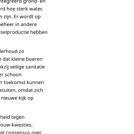
ïntegreerd grond- en
d hoe sterk water,
 zijn. Er wordt op
beheer in andere
edselproductie hebben
nderhoud zo
n dat kleine boeren
j veilige sanitatie
er schoon
un toekomst kunnen
 stuiten, omdat zich
nieuwe kijk op
gheid tegen
rouw-kwesties,
et consensus over