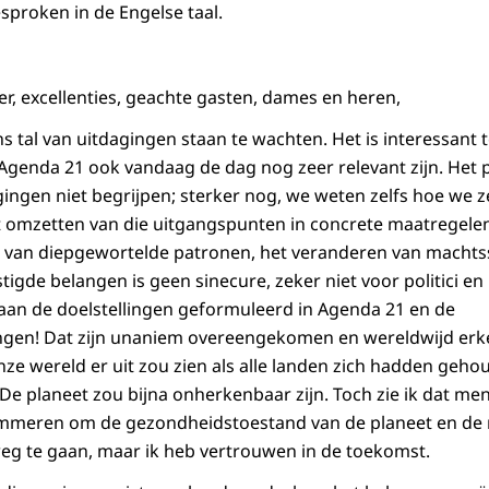
sproken in de Engelse taal.
r, excellenties, geachte gasten, dames en heren,
ons tal van uitdagingen staan te wachten. Het is interessant t
genda 21 ook vandaag de dag nog zeer relevant zijn. Het 
agingen niet begrijpen; sterker nog, we weten zelfs hoe we 
omzetten van die uitgangspunten in concrete maatregelen 
en van diepgewortelde patronen, het veranderen van machts
igde belangen is geen sinecure, zeker niet voor politici en
an de doelstellingen geformuleerd in Agenda 21 en de
ngen! Dat zijn unaniem overeengekomen en wereldwijd erke
nze wereld er uit zou zien als alle landen zich hadden geh
 De planeet zou bijna onherkenbaar zijn. Toch zie ik dat me
mmeren om de gezondheidstoestand van de planeet en de
weg te gaan, maar ik heb vertrouwen in de toekomst.