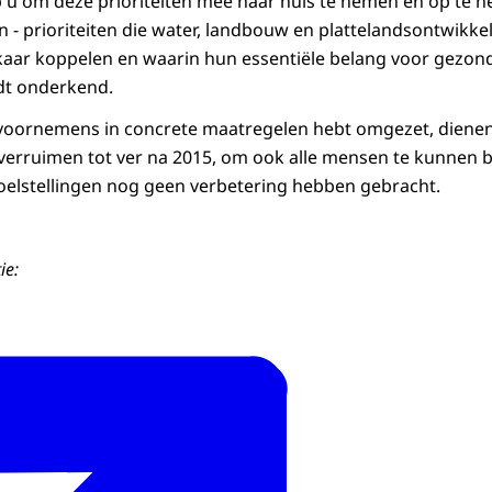
 u om deze prioriteiten mee naar huis te nemen en op te 
 - prioriteiten die water, landbouw en plattelandsontwikk
kaar koppelen en waarin hun essentiële belang voor gezon
dt onderkend.
voornemens in concrete maatregelen hebt omgezet, diene
verruimen tot ver na 2015, om ook alle mensen te kunnen b
oelstellingen nog geen verbetering hebben gebracht.
ie: