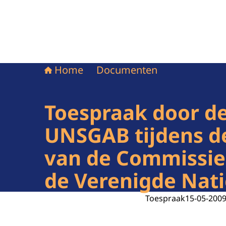
Home
Documenten
Toespraak door de
UNSGAB tijdens de
van de Commissie
de Verenigde Nati
Toespraak
15-05-200