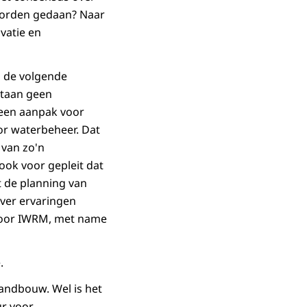
worden gedaan? Naar
vatie en
n de volgende
staan geen
 een aanpak voor
or waterbeheer. Dat
 van zo'n
ook voor gepleit dat
 de planning van
ver ervaringen
 voor IWRM, met name
.
landbouw. Wel is het
ur voor