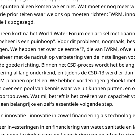
spunten alleen komen we er niet. Wat moet er nog meer 
drie prioriteiten waar we ons op moeten richten: IWRM, inno
ie I's zogezegd.
heen kort na het World Water Forum een artikel met daari
beheer is een puinhoop". Voor dit probleem, nogmaals, be
en. We hebben het over de eerste 'I', die van IWRM, ofwel
heer met de nadruk op verbetering van de instellingen vo
n de goede richting. Binnen het CSD-proces wordt het belang
ring al lang onderkend, en tijdens de CSD-13 werd er dan 
RM-plannen opstellen. We hebben vorderingen geboekt met
over een pool van kennis waar we uit kunnen putten, en o
ortbouwen. Wat mij betreft is het creëren van capaciteit
, een belangrijke en zelfs essentiële volgende stap.
an innovatie - innovatie in zowel financiering als technologie
er investeringen in en financiering van water, sanitatie en 
ossingen te vinden voor de financiering van de infrastructu