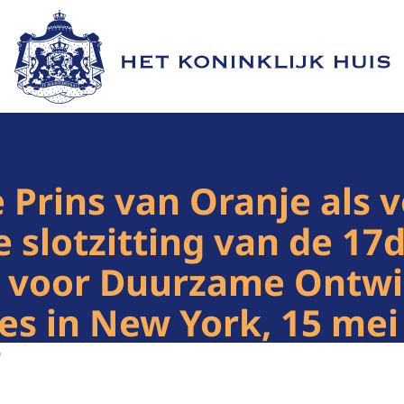
Naar de homepage van Het Koninklijk Huis
 Prins van Oranje als v
 slotzitting van de 17
 voor Duurzame Ontwik
es in New York, 15 mei
9