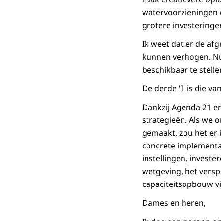
watervoorzieningen e
grotere investeringe
Ik weet dat er de af
kunnen verhogen. Nu 
beschikbaar te stelle
De derde 'I' is die v
Dankzij Agenda 21 en
strategieën. Als we 
gemaakt, zou het er 
concrete implementat
instellingen, investe
wetgeving, het versp
capaciteitsopbouw v
Dames en heren,