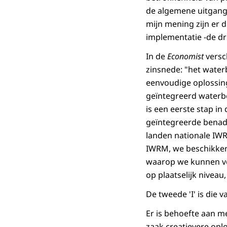
de algemene uitgang
mijn mening zijn er 
implementatie -de dr
In de
Economist
versc
zinsnede: "het water
eenvoudige oplossing
geïntegreerd waterbe
is een eerste stap i
geïntegreerde benade
landen nationale IW
IWRM, we beschikken 
waarop we kunnen vo
op plaatselijk niveau
De tweede 'I' is die v
Er is behoefte aan me
zaak creatievere opl