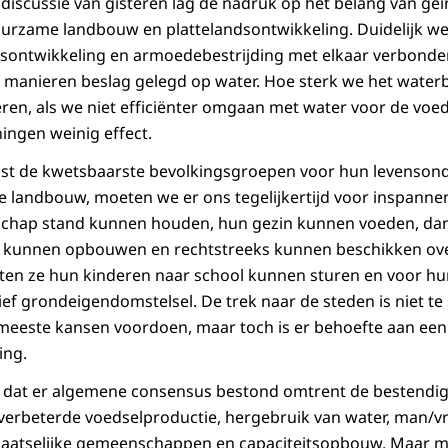
ldiscussie van gisteren lag de nadruk op het belang van ge
rzame landbouw en plattelandsontwikkeling. Duidelijk wer
sontwikkeling en armoedebestrijding met elkaar verbonden
ige manieren beslag gelegd op water. Hoe sterk we het water
ren, als we niet efficiënter omgaan met water voor de vo
ingen weinig effect.
juist de kwetsbaarste bevolkingsgroepen voor hun levenso
 de landbouw, moeten we er ons tegelijkertijd voor inspanne
hap stand kunnen houden, hun gezin kunnen voeden, dankzi
 kunnen opbouwen en rechtstreeks kunnen beschikken ov
ten ze hun kinderen naar school kunnen sturen en voor h
ief grondeigendomstelsel. De trek naar de steden is niet te
eeste kansen voordoen, maar toch is er behoefte aan een 
ing.
k dat er algemene consensus bestond omtrent de bestendi
verbeterde voedselproductie, hergebruik van water, man/v
laatselijke gemeenschappen en capaciteitsopbouw. Maar m