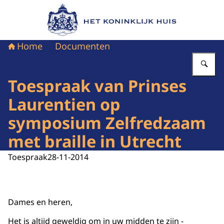
Naar de homepage van Het Koninklijk Huis
Home
Documenten
Vu
Toespraak van Prinses
Laurentien op
symposium Zelfredzaam
met braille in Utrecht
Toespraak
28-11-2014
Dames en heren,
Het is altijd geweldig om in uw midden te zijn -