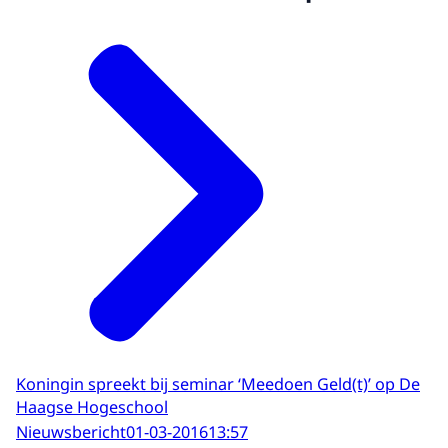
Koningin spreekt bij seminar ‘Meedoen Geld(t)’ op De
Haagse Hogeschool
Nieuwsbericht
01-03-2016
13:57