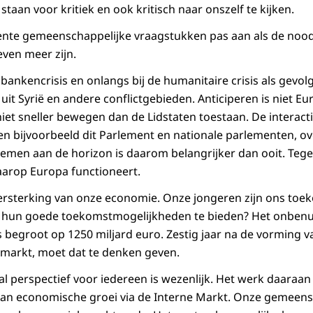
staan voor kritiek en ook kritisch naar onszelf te kijken.
nte gemeenschappelijke vraagstukken pas aan als de nood
even meer zijn.
 bankencrisis en onlangs bij de humanitaire crisis als gevol
it Syrië en andere conflictgebieden. Anticiperen is niet Eur
et sneller bewegen dan de Lidstaten toestaan. De interact
sen bijvoorbeeld dit Parlement en nationale parlementen, o
men aan de horizon is daarom belangrijker dan ooit. Tegelij
aarop Europa functioneert.
 versterking van onze economie. Onze jongeren zijn ons toek
un goede toekomstmogelijkheden te bieden? Het onbenut
s begroot op 1250 miljard euro. Zestig jaar na de vorming v
markt, moet dat te denken geven.
l perspectief voor iedereen is wezenlijk. Het werk daaraa
van economische groei via de Interne Markt. Onze gemeens