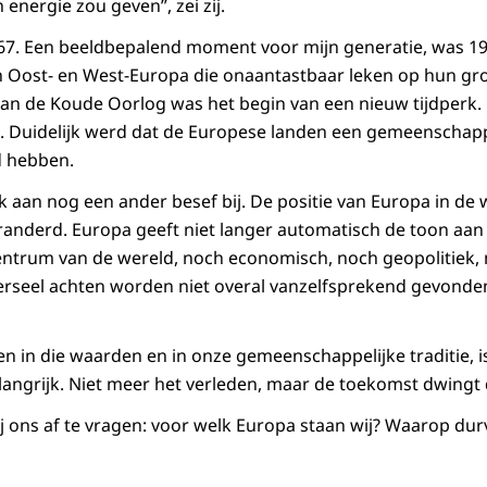
energie zou geven”, zei zij.
67. Een beeldbepalend moment voor mijn generatie, was 19
 Oost- en West-Europa die onaantastbaar leken op hun g
 van de Koude Oorlog was het begin van een nieuw tijdperk
. Duidelijk werd dat de Europese landen een gemeenschapp
d hebben.
k aan nog een ander besef bij. De positie van Europa in de 
randerd. Europa geeft niet langer automatisch de toon aan 
 centrum van de wereld, noch economisch, noch geopolitiek, 
erseel achten worden niet overal vanzelfsprekend gevonden
en in die waarden en in onze gemeenschappelijke traditie, i
ngrijk. Niet meer het verleden, maar de toekomst dwingt 
ij ons af te vragen: voor welk Europa staan wij? Waarop dur