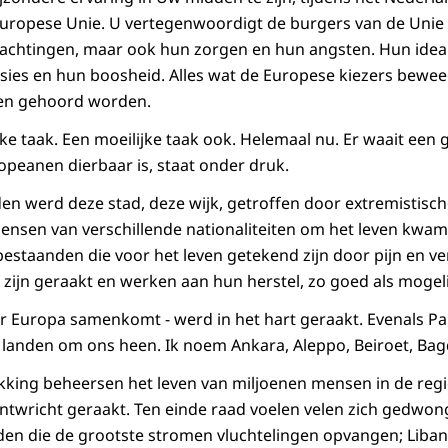
Europese Unie. U vertegenwoordigt de burgers van de Unie
chtingen, maar ook hun zorgen en hun angsten. Hun idea
sies en hun boosheid. Alles wat de Europese kiezers bewe
en gehoord worden.
ke taak. Een moeilijke taak ook. Helemaal nu. Er waait een 
opeanen dierbaar is, staat onder druk.
 werd deze stad, deze wijk, getroffen door extremistisch
nsen van verschillende nationaliteiten om het leven kwam
staanden die voor het leven getekend zijn door pijn en ve
ijn geraakt en werken aan hun herstel, zo goed als mogeli
r Europa samenkomt - werd in het hart geraakt. Evenals Parij
e landen om ons heen. Ik noem Ankara, Aleppo, Beiroet, Bag
king beheersen het leven van miljoenen mensen in de regi
ntwricht geraakt. Ten einde raad voelen velen zich gedwong
nden die de grootste stromen vluchtelingen opvangen; Libano