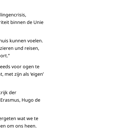
ingencrisis,
iteit binnen de Unie
thuis kunnen voelen.
ieren und reisen,
ort
.”
teeds voor ogen te
 met zijn als ‘eigen’
rijk der
n Erasmus, Hugo de
vergeten wat we te
ren om ons heen.