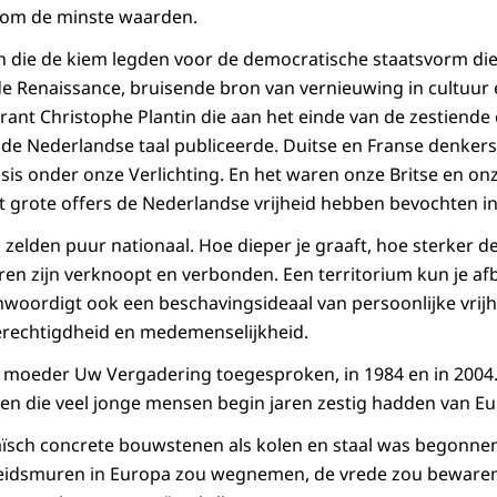
t om de minste waarden.
 die de kiem legden voor de democratische staatsvorm die
de Renaissance, bruisende bron van vernieuwing in cultuur
ant Christophe Plantin die aan het einde van de zestiende 
 Nederlandse taal publiceerde. Duitse en Franse denkers 
asis onder onze Verlichting. En het waren onze Britse en on
grote offers de Nederlandse vrijheid hebben bevochten in
zelden puur nationaal. Hoe dieper je graaft, hoe sterker de
ren zijn verknoopt en verbonden. Een territorium kun je af
nwoordigt ook een beschavingsideaal van persoonlijke vrijh
erechtigdheid en medemenselijkheid.
 moeder Uw Vergadering toegesproken, in 1984 en in 2004.
n die veel jonge mensen begin jaren zestig hadden van Eu
ïsch concrete bouwstenen als kolen en staal was begonnen,
eidsmuren in Europa zou wegnemen, de vrede zou bewaren