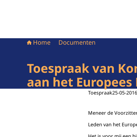
Home
Documenten
Toespraak van Kon
aan het Europees 
Toespraak
25-05-201
Meneer de Voorzitter
Leden van het Europ
Het is voor mij een b