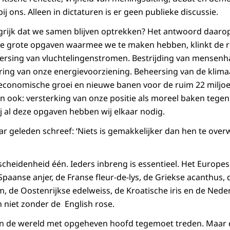
ij ons. Alleen in dictaturen is er geen publieke discussie.
grijk dat we samen blijven optrekken? Het antwoord daaro
l alle grote opgaven waarmee we te maken hebben, klinkt de
rsing van vluchtelingenstromen. Bestrijding van mensenha
tering van onze energievoorziening. Beheersing van de klim
economische groei en nieuwe banen voor de ruim 22 miljo
En ook: versterking van onze positie als moreel baken tege
ij al deze opgaven hebben wij elkaar nodig.
ar geleden schreef: ‘Niets is gemakkelijker dan hen te over
scheidenheid één. Ieders inbreng is essentieel. Het Europes
paanse anjer, de Franse fleur-de-lys, de Griekse acanthus,
, de Oostenrijkse edelweiss, de Kroatische iris en de Nede
n niet zonder de
English rose
.
n de wereld met opgeheven hoofd tegemoet treden. Maar da