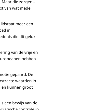
 Maar die zorgen -
ext van wat mede
 lidstaat meer een
bed in
denis die dit geluk
ring van de vrije en
 Europeanen hebben
emotie gepaard. De
bstracte waarden in
llen kunnen groot
is een bewijs van de
ocratische controle in