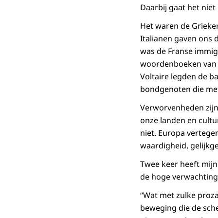
Daarbij gaat het nie
Het waren de Grieken
Italianen gaven ons 
was de Franse immigr
woordenboeken van de
Voltaire legden de b
bondgenoten die met 
Verworvenheden zijn 
onze landen en cultu
niet. Europa vertege
waardigheid, gelijkg
Twee keer heeft mijn
de hoge verwachtinge
“Wat met zulke proza
beweging die de sch