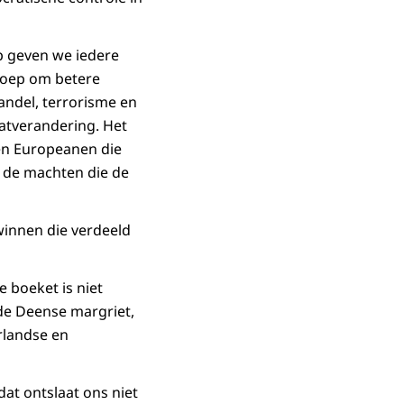
p geven we iedere
 roep om betere
ndel, terrorisme en
aatverandering. Het
en Europeanen die
n de machten die de
winnen die verdeeld
e boeket is niet
 de Deense margriet,
rlandse en
t ontslaat ons niet