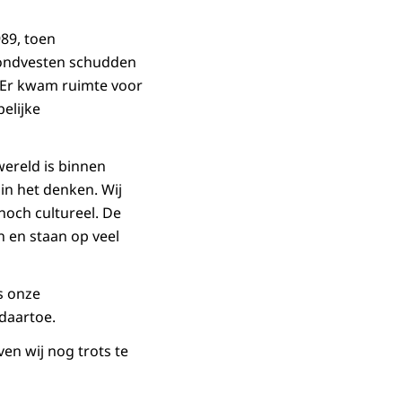
89, toen
rondvesten schudden
. Er kwam ruimte voor
elijke
wereld is binnen
in het denken. Wij
noch cultureel. De
 en staan op veel
s onze
daartoe.
ven wij nog trots te