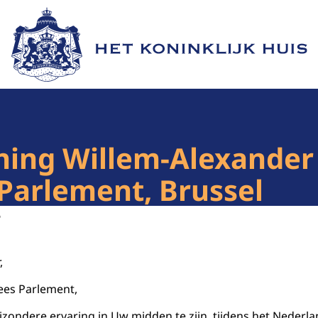
Naar de homepage van Het Koninklijk Huis
ing Willem-Alexander b
Parlement, Brussel
6
,
ees Parlement,
ijzondere ervaring in Uw midden te zijn, tijdens het Nederl