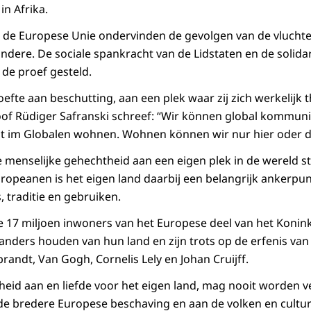
in Afrika.
 de Europese Unie ondervinden de gevolgen van de vluchtel
ere. De sociale spankracht van de Lidstaten en de solidar
de proef gesteld.
te aan beschutting, aan een plek waar zij zich werkelijk 
oof Rüdiger Safranski schreef: “
Wir können global kommuniz
ht im Globalen wohnen. Wohnen können wir nur hier oder d
ze menselijke gehechtheid aan een eigen plek in de wereld s
opeanen is het eigen land daarbij een belangrijk ankerpunt,
 traditie en gebruiken.
e 17 miljoen inwoners van het Europese deel van het Konink
nders houden van hun land en zijn trots op de erfenis va
andt, Van Gogh, Cornelis Lely en Johan Cruijff.
theid aan en liefde voor het eigen land, mag nooit worden 
e bredere Europese beschaving en aan de volken en cultu