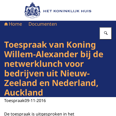
Naar de homepage van Het Koninklijk Huis
Home
Documenten
Vu
Toespraak van Koning
Willem-Alexander bij de
netwerklunch voor
bedrijven uit Nieuw-
Zeeland en Nederland,
Auckland
Toespraak
09-11-2016
De toespraak is uitgesproken in het