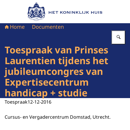
Naar de homepage van Het Koninklijk Huis
Home
Documenten
Vu
Toespraak van Prinses
Laurentien tijdens het
jubileumcongres van
Expertisecentrum
handicap + studie
Toespraak
12-12-2016
Cursus- en Vergadercentrum Domstad, Utrecht.