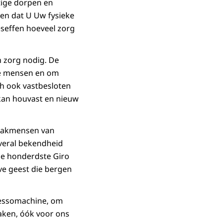
htige dorpen en
ten dat U Uw fysieke
seffen hoeveel zorg
 zorg nodig. De
ge mensen en om
ch ook vastbesloten
kan houvast en nieuw
 vakmensen van
veral bekendheid
de honderdste Giro
eve geest die bergen
pressomachine, om
maken, óók voor ons