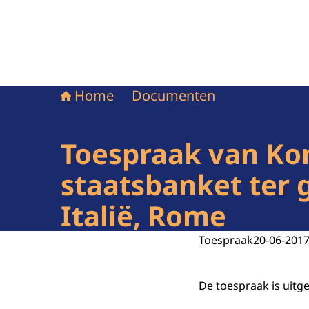
Home
Documenten
Toespraak van Kon
staatsbanket ter 
Italië, Rome
Toespraak
20-06-201
De toespraak is uitg