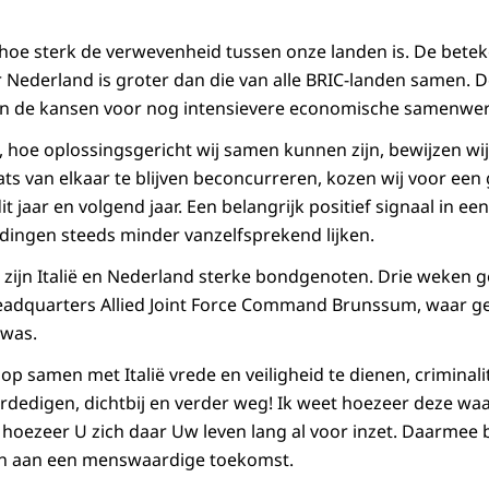
 hoe sterk de verwevenheid tussen onze landen is. De betek
r Nederland is groter dan die van alle BRIC-landen samen.
en de kansen voor nog intensievere economische samenwer
 hoe oplossingsgericht wij samen kunnen zijn, bewijzen wi
ats van elkaar te blijven beconcurreren, kozen wij voor een 
t jaar en volgend jaar. Een belangrijk positief signaal in een
ndingen steeds minder vanzelfsprekend lijken.
ijn Italië en Nederland sterke bondgenoten. Drie weken ge
Headquarters Allied Joint Force Command Brunssum, waar ge
 was.
 op samen met Italië vrede en veiligheid te dienen, criminalit
dedigen, dichtbij en verder weg! Ik weet hoezeer deze wa
 hoezeer U zich daar Uw leven lang al voor inzet. Daarmee
en aan een menswaardige toekomst.