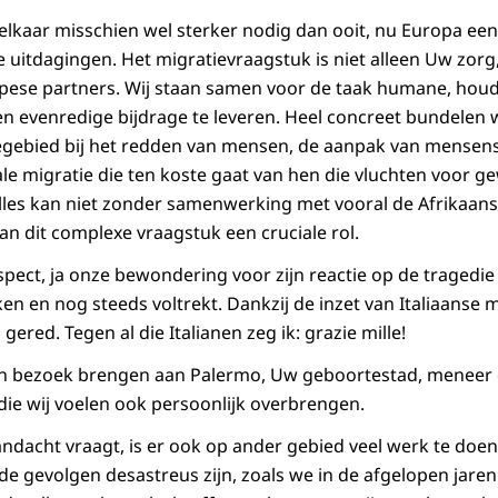
elkaar misschien wel sterker nodig dan ooit, nu Europa e
uitdagingen. Het migratievraagstuk is niet alleen Uw zor
opese partners. Wij staan samen voor de taak humane, hou
n evenredige bijdrage te leveren. Heel concreet bundelen w
egebied bij het redden van mensen, de aanpak van mensen
le migratie die ten koste gaat van hen die vluchten voor g
lles kan niet zonder samenwerking met vooral de Afrikaan
an dit complexe vraagstuk een cruciale rol.
espect, ja onze bewondering voor zijn reactie op de tragedie 
ken en nog steeds voltrekt. Dankzij de inzet van Italiaans
gered. Tegen al die Italianen zeg ik: grazie mille!
en bezoek brengen aan Palermo, Uw geboortestad, meneer 
 die wij voelen ook persoonlijk overbrengen.
aandacht vraagt, is er ook op ander gebied veel werk te doen.
de gevolgen desastreus zijn, zoals we in de afgelopen jar