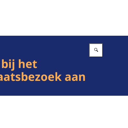
Vul in wat 
bij het
taatsbezoek aan