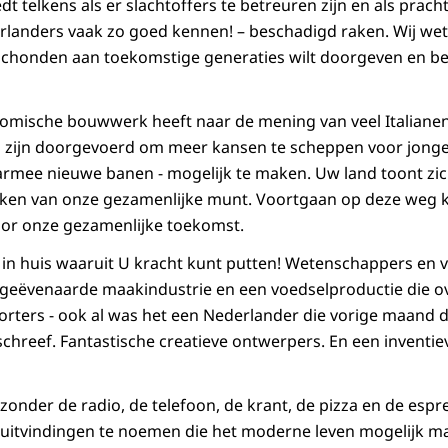
dt telkens als er slachtoffers te betreuren zijn en als prac
erlanders vaak zo goed kennen! – beschadigd raken. Wij we
chonden aan toekomstige generaties wilt doorgeven en be
omische bouwwerk heeft naar de mening van veel Italianen
 zijn doorgevoerd om meer kansen te scheppen voor jon
armee nieuwe banen - mogelijk te maken. Uw land toont zi
ken van onze gezamenlijke munt. Voortgaan op deze weg 
or onze gezamenlijke toekomst.
 in huis waaruit U kracht kunt putten! Wetenschappers en
ngeëvenaarde maakindustrie en een voedselproductie die o
orters - ook al was het een Nederlander die vorige maand 
 schreef. Fantastische creatieve ontwerpers. En een inventi
 zonder de radio, de telefoon, de krant, de pizza en de es
nse uitvindingen te noemen die het moderne leven mogelijk 