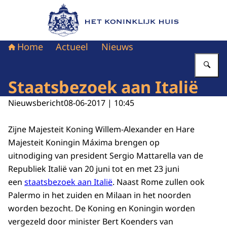
Naar de homepage van Het Koninklijk Huis
Home
Actueel
Nieuws
Vu
Staatsbezoek aan Italië
Nieuwsbericht
08-06-2017 | 10:45
Zijne Majesteit Koning Willem-Alexander en Hare
Majesteit Koningin Máxima brengen op
uitnodiging van president Sergio Mattarella van de
Republiek Italië van 20 juni tot en met 23 juni
een
staatsbezoek aan Italië
. Naast Rome zullen ook
Palermo in het zuiden en Milaan in het noorden
worden bezocht. De Koning en Koningin worden
vergezeld door minister Bert Koenders van