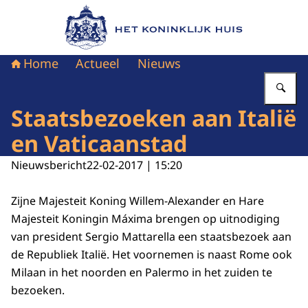
Naar de homepage van Het Koninklijk Huis
Home
Actueel
Nieuws
Vu
Staatsbezoeken aan Italië
en Vaticaanstad
Nieuwsbericht
22-02-2017 | 15:20
Zijne Majesteit Koning Willem-Alexander en Hare
Majesteit Koningin Máxima brengen op uitnodiging
van president Sergio Mattarella een staatsbezoek aan
de Republiek Italië. Het voornemen is naast Rome ook
Milaan in het noorden en Palermo in het zuiden te
bezoeken.