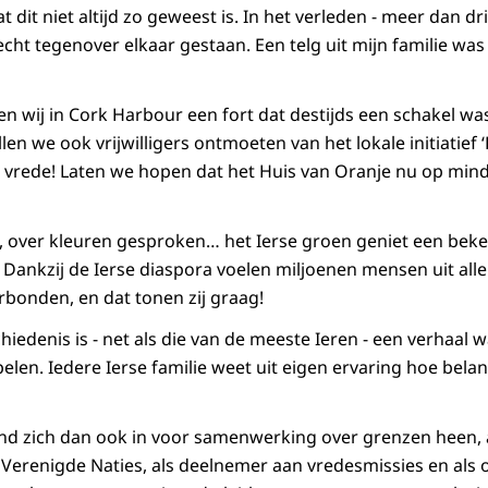
at dit niet altijd zo geweest is. In het verleden - meer dan 
recht tegenover elkaar gestaan. Een telg uit mijn familie wa
n wij in
Cork Harbour
een fort dat destijds een schakel was
len we ook vrijwilligers ontmoeten van het lokale initiatief ‘
n vrede! Laten we hopen dat het Huis van Oranje nu op min
, over kleuren gesproken… het Ierse groen geniet een bek
. Dankzij de Ierse diaspora voelen miljoenen mensen uit all
rbonden, en dat tonen zij graag!
iedenis is - net als die van de meeste Ieren - een verhaal
pelen. Iedere Ierse familie weet uit eigen ervaring hoe belan
nd zich dan ook in voor samenwerking over grenzen heen, al
Verenigde Naties, als deelnemer aan vredesmissies en als 