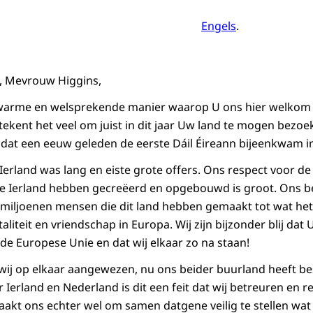
Engels
.
, Mevrouw Higgins,
warme en welsprekende manier waarop U ons hier welkom 
ekent het veel om juist in dit jaar Uw land te mogen bezoek
rt dat een eeuw geleden de eerste Dáil Éireann bijeenkwam i
 Ierland was lang en eiste grote offers. Ons respect voor
ke Ierland hebben gecreëerd en opgebouwd is groot. Ons b
 miljoenen mensen die dit land hebben gemaakt tot wat het
taliteit en vriendschap in Europa. Wij zijn bijzonder blij dat
de Europese Unie en dat wij elkaar zo na staan!
n wij op elkaar aangewezen, nu ons beider buurland heeft b
r Ierland en Nederland is dit een feit dat wij betreuren en 
aakt ons echter wel om samen datgene veilig te stellen wat 