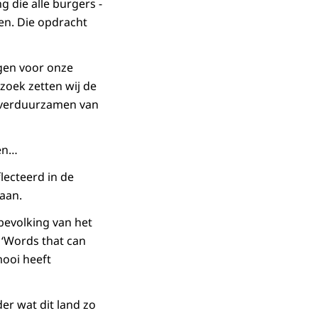
 die alle burgers -
ven. Die opdracht
agen voor onze
zoek zetten wij de
t verduurzamen van
len…
lecteerd in de
aan.
bevolking van het
‘
Words that can
 mooi heeft
er wat dit land zo