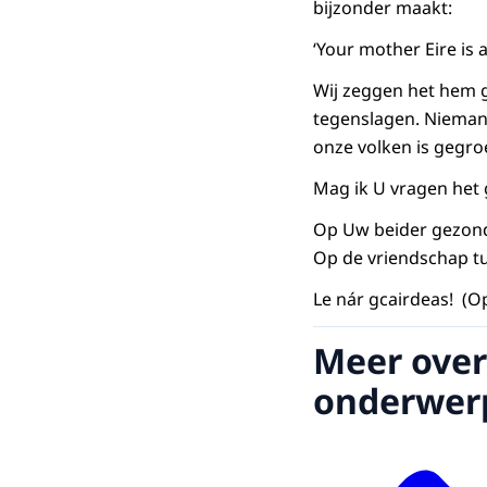
bijzonder maakt:
‘
Your mother Eire is
Wij zeggen het hem g
tegenslagen. Niemand 
onze volken is gegroe
Mag ik U vragen het g
Op Uw beider gezond
Op de vriendschap tu
Le nár gcairdeas! (O
Meer over
onderwer