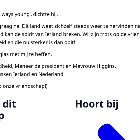
 always young
’, dichtte hij.
raag na! Dit land weet zichzelf steeds weer te hervinden n
kan de spirit van Ierland breken. Wij zijn trots op de vrie
id en die nu sterker is dan ooit!
las met mij te heffen.
heid, Meneer de president en Mevrouw Higgins.
ssen Ierland en Nederland.
p onze vriendschap!)
 dit
Hoort bij
p