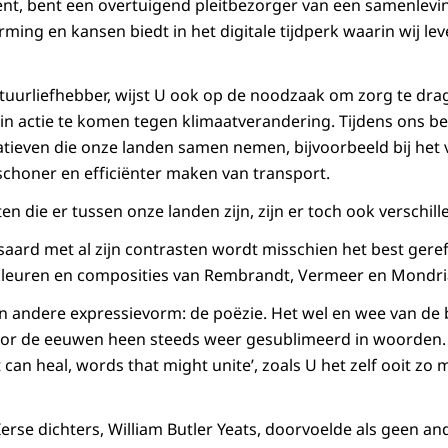
nt, bent een overtuigend pleitbezorger van een samenleving
ming en kansen biedt in het digitale tijdperk waarin wij le
natuurliefhebber, wijst U ook op de noodzaak om zorg te dr
n actie te komen tegen klimaatverandering. Tijdens ons be
iatieven die onze landen samen nemen, bijvoorbeeld bij he
choner en efficiënter maken van transport.
en die er tussen onze landen zijn, zijn er toch ook verschil
aard met al zijn contrasten wordt misschien het best geref
 kleuren en composities van Rembrandt, Vermeer en Mondri
een andere expressievorm: de poëzie. Het wel en wee van de 
oor de eeuwen heen steeds weer gesublimeerd in woorden. 
can heal, words that might unite
’, zoals U het zelf ooit zo
erse dichters, William Butler Yeats, doorvoelde als geen and