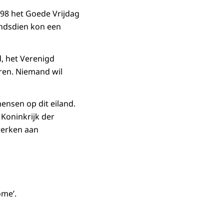
98 het Goede Vrijdag
indsdien kon een
d, het Verenigd
ren. Niemand wil
mensen op dit eiland.
Koninkrijk der
 werken aan
ome’
.