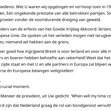
edenis. Met U waren wij opgetogen en vol hoop toen in 19
n. Een ongekende prestatie van alle betrokken partijen. S
groeien zonder de voortdurende dreiging van geweld.
eders van de erfenis van het Goede Vrijdag Akkoord: Ierlan
opese Unie. De spoken uit het verleden mogen niet terugke
es; niemand wil hekken aan de grens.
er goed hoe ingrijpend Brexit is voor Ierland en voor alle 
s en boeren hebben behoefte aan zekerheid! Weet dat het 
ijde staat en met U en alle partners in Europa zal blijven
rse én Europese belangen veiligstellen!
,
a crucial moment.
 Meneer de president, uit Uw gedicht ‘
When will my time c
rd zijn dat Nederland graag de rol van bondgenoot vervult!