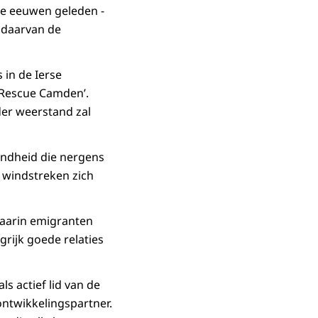
drie eeuwen geleden -
s daarvan de
 in de Ierse
Rescue Camden
’.
der weerstand zal
endheid die nergens
e windstreken zich
 waarin emigranten
grijk goede relaties
s actief lid van de
ontwikkelingspartner.