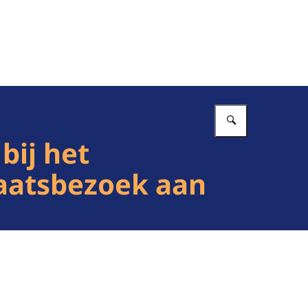
Vul in wat 
bij het
taatsbezoek aan