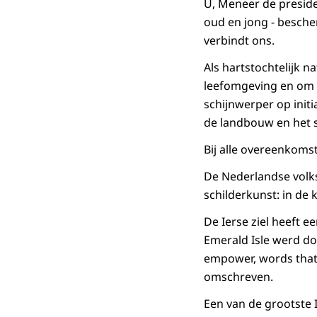
U, Meneer de preside
oud en jong - bescher
verbindt ons.
Als hartstochtelijk 
leefomgeving en om i
schijnwerper op init
de landbouw en het s
Bij alle overeenkomst
De Nederlandse volks
schilderkunst: in de
De Ierse ziel heeft 
Emerald Isle werd d
empower, words that 
omschreven.
Een van de grootste I