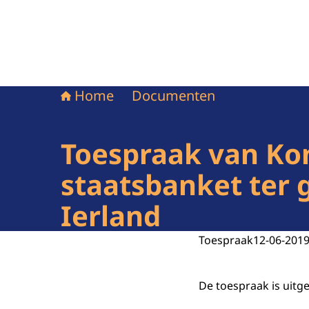
Home
Documenten
Toespraak van Kon
staatsbanket ter 
Ierland
Toespraak
12-06-201
De toespraak is uitg