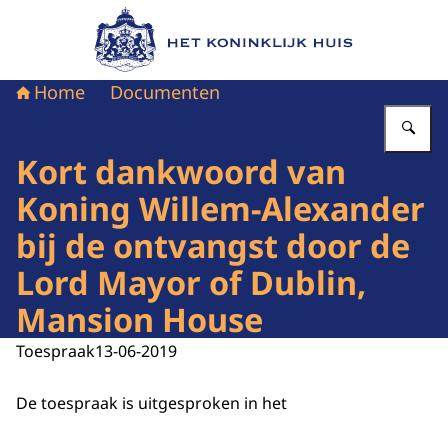
Naar de homepage van Het Koninklijk Huis
Home
Documenten
Vu
Kort dankwoord van
Koning Willem-Alexander
bij de ontvangst door de
Lord Mayor of Dublin,
Mansion House
Toespraak
13-06-2019
De toespraak is uitgesproken in het