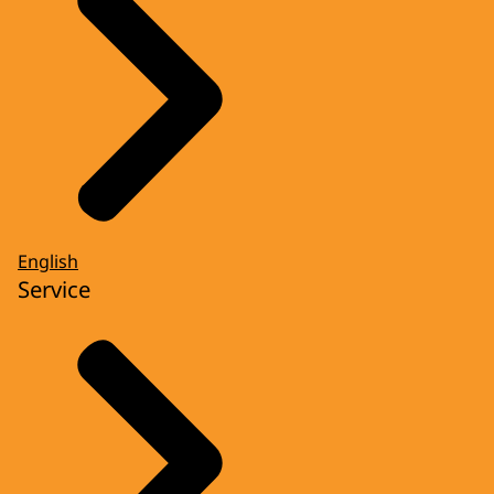
English
Service